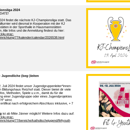
onsliga
202
4
DATE!
202
4
findet die nächste KJ-
Championsliga
statt. Das
llturnier wird diesmal in Kooperation mit der
KJ
tätten
in der Sporthalle in Hausmannstätten
n.
Alle
Infos und die Anmeldung
findest du hier
:
.kiju.graz-
inrichtung/77/kalender/calendar/2026538.html
- Jugendliche (
beg
-)leiten
2. Juli 2024 findet unser
Jugendgruppenleiter*innen-
m Bildungshaus
Retzhof
statt. Dieser bietet dir viele
nfos, Methoden, Spiele u.v.m., damit du
für
die
ung einer Jugendgruppe oder eines Jugendprojektes
" wirst.
rtifikat nach erfolgreichem Abschluss inklusive
, +
7
g
ist ab Mitte Jänner möglich!
Weitere Infos dazu auf:
.kiju.graz-
inrichtung/77/bereiche/katholischejugend/fit4youth