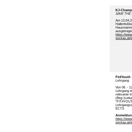
KJ
-
Champi
SAVE THE 
Am 1
3
.
04
.
Hallenfußba
Hausmanns
ausgetrage
https://www
seckau.at/e
Fit4Youth 
Lehrgang
Von 06. - 1
Lehrgang
i
relevante I
(
Beg
-)Leit
"FIT4YOUTH
Lehrgangsze
ECTS
Anmeldun
https://www
seckau.at/e