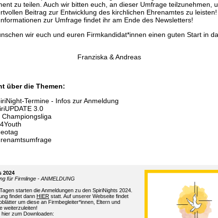
nt zu teilen. Auch wir bitten euch, an dieser Umfrage teilzunehmen, 
rtvollen Beitrag zur Entwicklung des kirchlichen Ehrenamtes zu leisten!
Informationen zur Umfrage findet ihr am Ende des Newsletters!
nschen wir euch und euren Firmkandidat*innen einen guten Start in d
Franziska & Andreas
ht über die Themen:
iriNight-Termine - Infos zur Anmeldung
iriUPDATE 3.0
 Championgsliga
t4Youth
eotag
renamtsumfrage
s 2024
ung für Firmlinge - ANMELDUNG
Tagen starten die Anmeldungen zu den SpiriNights 2024.
ung findet dann
HIER
statt. Auf unserer Webseite findet
foblätter um diese an Firmbegleiter*innen, Eltern und
e weiterzuleiten!
h hier zum Downloaden: