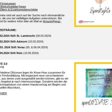
ür Firmgruppen
ür Workshopleiter*innen
ür Eltern & Erziehungsberechtigte
rmine sind wir auch auf der Suche nach ehrenamtliche
, die uns bei vielfältigen Aufgaben unterstützen. Bei
d für weitere Infos bitte ein Mail an
firmung@graz-
ZEITRÄUME:
7.02.2024
Stift St. Lambrecht
(09.03.2024)
9.02.2024
Stift Admont
(15.03.2024)
.03. 2024
Stift Vorau
(05. & 06.04.2024)
0.04.2024
Stift Rein
(10.05.2024)
TE 3.0
dung
hiedene Diözesen legen ihr Know-How zusammen für
e Firmfortbildung. Mit insgesamt neun verschiedenen
 aus denen zwei ausgewählt werden können, gibt es ein
s Angebot je nach Interessenslage. Gerahmt werden die
kshopphasen von einem Impulsvortrag am Beginn und
tuellen Abschluss.
g
HIER