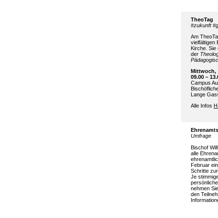
TheoTag
#zukunft #g
Am TheoTag
vielfältige
Kirche. Sie
der
Theolog
Pädagogisc
Mittwoch, 
09.00 – 13
Campus Au
Bischöflich
Lange Gass
Alle Infos
H
Ehrenamt
Umfrage
Bischof Wil
alle Ehrena
ehrenamtli
Februar ei
Schritte z
Je stimmig
persönlich
nehmen Sie
den Teilne
Informatio