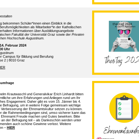
estalten
 bekommen Schüler*innen einen Einblick in die
n Berufsmöglichkeiten als Mitarbeiter*in der Katholischen
 erhalten Informationen über Ausbildungsangebote
ischen Fakultät der Universität Graz
sowie der
Privaten
hen Hochschule Augustinum.
14. Februar 2024
.00 Uhr
gustinum
er Campus für Bildung und Berufung
e 2 | 8010 Graz
IER
sumfrage
helm Krautwaschl und Generalvikar Erich Linhardt bitten
mtlliche um ihre Erfahrungen und Anliegen rund um Ihr
ches Engagement. Daher gibt es vom 15. Jänner bis 4.
ne Befragung, um in weitere Folge gemeinsam wichtige
ur Verbesserung der Ehrenamtskultur setzen zu können.
er die Rahmenbedingungen sind, umso sicherer kann das
e Ehrenamt Freude machen und Gutes bewirken. Bitte
 an der Befragung teil – als Dankeschön werden unter
hmenden auch schöne Gewinne verlost. Weitere
nen –
HIER