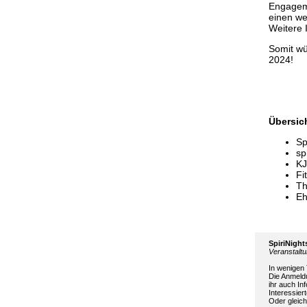
Engageme
einen we
Weitere 
Somit wü
2024!
Übersic
Sp
sp
KJ
Fi
Th
Eh
SpiriNight
Veranstalt
In wenigen 
Die Anmeld
ihr auch In
Interessiert
Oder gleic