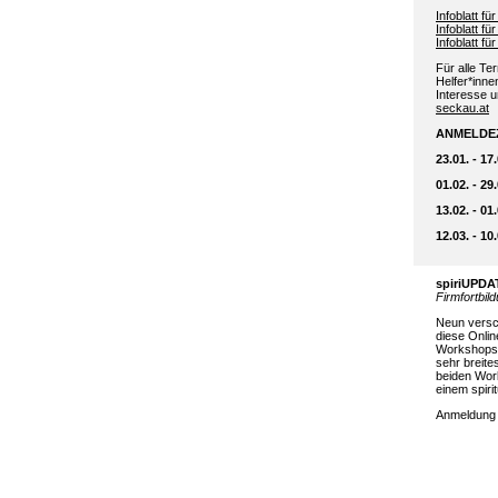
Infoblatt f
Infoblatt f
Infoblatt f
Für alle Te
Helfer*innen
Interesse un
seckau.at
ANMELDE
23.01. - 1
01.02. - 2
13.02. - 01
12.03. - 1
spiriUPDA
Firmfortbil
Neun versc
diese Onlin
Workshops,
sehr breite
beiden Wor
einem spiri
Anmeldun