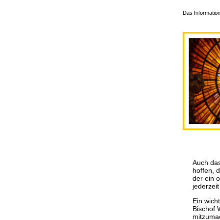
Das Information
Auch das
hoffen, 
der ein 
jederzei
Ein wich
Bischof W
mitzumac