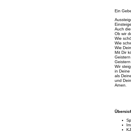
Ein Gebe
Aussteige
Einsteig
Auch dies
Ob wir d
Wie schö
Wie schw
Wie Dein
Mit Dir 
Geistern
Geistern
Wir stei
in Dein
als Dein
und Dein
Amen.
Übersic
Sp
Im
KJ