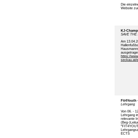
Die einzeln
Website zu
KJ
-
Champi
SAVE THE 
Am 1
3
.
04
.
Hallenfußba
Hausmanns
ausgetrage
https://www
seckau.at/e
Fit4Youth 
Lehrgang
Von 06. - 1
Lehrgang
i
relevante I
(
Beg
-)Leit
"FIT4YOUTH
Lehrgangsze
ECTS