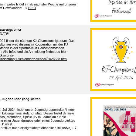
en Impulse findet ihr ab nächster Woche auf unserer
m Downloaden! -->
HIER
onsliga
202
4
DATE!
202
4
findet die nächste KJ-
Championsliga
statt. Das
llturnier wird diesmal in Kooperation mit der
KJ
tätten
in der Sporthalle in Hausmannstätten
n.
Alle
Infos und die Anmeldung
findest du hier
:
.kiju.graz-
inrichtung/77/kalender/calendar/2026538.html
- Jugendliche (
beg
-)leiten
2. Juli 2024 findet unser
Jugendgruppenleiter*innen-
m Bildungshaus
Retzhof
statt. Dieser bietet dir viele
nfos, Methoden, Spiele u.v.m., damit du
für
die
ung einer Jugendgruppe oder eines Jugendprojektes
" wirst.
rtifikat nach erfolgreichem Abschluss inklusive
, +
7