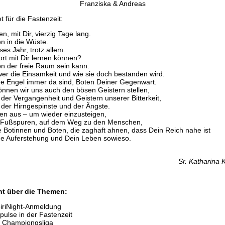
Franziska & Andreas
t für die Fastenzeit:
n, mit Dir, vierzig Tage lang.
en in die Wüste.
es Jahr, trotz allem.
ort mit Dir lernen können?
n der freie Raum sein kann.
er die Einsamkeit und wie sie doch bestanden wird.
e Engel immer da sind, Boten Deiner Gegenwart.
können wir uns auch den bösen Geistern stellen,
 der Vergangenheit und Geistern unserer Bitterkeit,
 der Hirngespinste und der Ängste.
gen aus – um wieder einzusteigen,
e Fußspuren, auf dem Weg zu den Menschen,
e Botinnen und Boten, die zaghaft ahnen, dass Dein Reich nahe ist
e Auferstehung und Dein Leben sowieso.
Sr. Katharina 
ht über die Themen:
iriNight-Anmeldung
pulse in der Fastenzeit
 Championgsliga