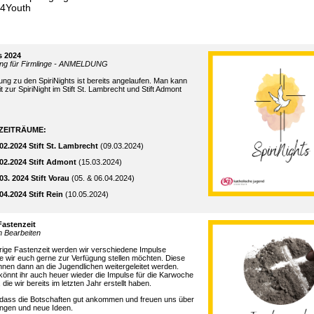
t4Youth
s 2024
ung für Firmlinge - ANMELDUNG
ng zu den SpiriNights ist bereits angelaufen. Man kann
t zur SpiriNight im Stift St. Lambrecht und Stift Admont
ZEITRÄUME:
7.02.2024
Stift St. Lambrecht
(09.03.2024)
9.02.2024
Stift Admont
(15.03.2024)
.03. 2024
Stift Vorau
(05. & 06.04.2024)
0.04.2024
Stift Rein
(10.05.2024)
Fastenzeit
m Bearbeiten
rige Fastenzeit werden wir verschiedene Impulse
die wir euch gerne zur Verfügung stellen möchten. Diese
nen dann an die Jugendlichen weitergeleitet werden.
önnt ihr auch heuer wieder die Impulse für die Karwoche
die wir bereits im letzten Jahr erstellt haben.
, dass die Botschaften gut ankommen und freuen uns über
gen und neue Ideen.