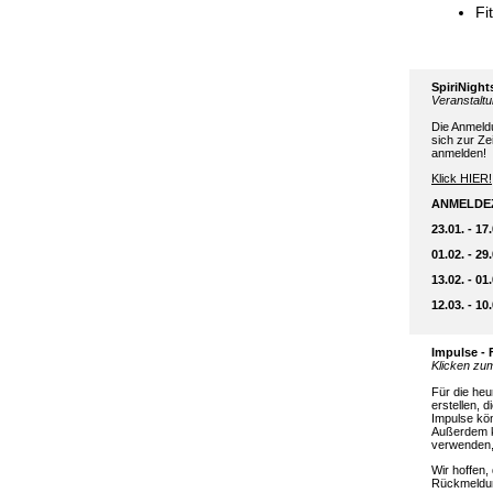
Fi
SpiriNight
Veranstalt
Die Anmeldu
sich zur Zei
anmelden!
Klick HIER!
ANMELDE
23.01. - 1
01.02. - 2
13.02. - 01
12.03. - 1
Impulse - 
Klicken zu
Für die heu
erstellen, 
Impulse kön
Außerdem k
verwenden, 
Wir hoffen
Rückmeldun