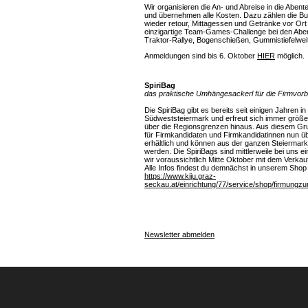
Wir organisieren die An- und Abreise in die Aben
und übernehmen alle Kosten. Dazu zählen die Bu
wieder retour, Mittagessen und Getränke vor Ort 
einzigartige Team-Games-Challenge bei den Aben
Traktor-Rallye, Bogenschießen, Gummistiefelwei
Anmeldungen sind bis 6. Oktober
HIER
möglich.
SpiriBag
das praktische Umhängesackerl für die Firmvorb
Die
SpiriBag
gibt es bereits seit einigen Jahren i
Südweststeiermark und erfreut sich immer größe
über die Regionsgrenzen hinaus
. Aus diesem G
für Firm
kandidaten und
Firmkandidatinnen
nun ü
erhältlich und können aus der ganzen Steiermark 
werden. D
ie
SpiriBags
sind mittlerweile bei uns e
wir voraussichtlich
Mitte Oktober
mit dem Verkauf
Alle Infos findest du demnächst in unserem Shop 
https://www.kiju.graz-
seckau.at/einrichtung/77/service/shop/firmungz
Newsletter abmelden