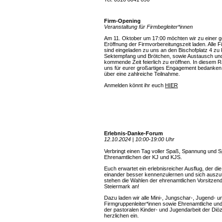
Firm-Opening
Veranstaltung für Firmbegleiter*innen
Am 11. Oktober um 17:00 möchten wir zu einer
Eröffnung der Firmvorbereitungszeit laden. Alle F
sind eingeladen zu uns an den Bischofplatz 4 z
Sektempfang und Brötchen, sowie Austausch und
kommende Zeit feierlich zu eröffnen. In diesem
uns für eurer großartiges Engagement bedanken
über eine zahlreiche Teilnahme.
Anmelden könnt ihr euch
HIER
Erlebnis-Danke-Forum
12.10.2024 | 10:00-19:00 Uhr
Verbringt einen Tag voller Spaß, Spannung und S
Ehrenamtlichen der KJ und KJS.
Euch erwartet ein erlebnisreicher Ausflug, der die
einander besser kennenzulernen und sich ausz
stehen die Wahlen der ehrenamtlichen Vorsitzen
Steiermark an!
Dazu laden wir alle Mini-, Jungschar-, Jugend- u
Firmgruppenleiter*innen sowie Ehrenamtliche und 
der pastoralen Kinder- und Jugendarbeit der D
herzlichen ein.