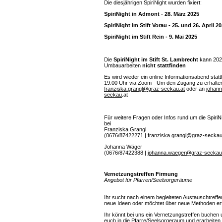
Die diesjährigen SpiriNight wurden fixiert:
SpiriNight in Admont - 28. März 2025
SpiriNight im Stift Vorau - 25. und 26. April 2
SpiriNight im Stift Rein - 9. Mai 2025
Die
SpiriNight im Stift St. Lambrecht
kann 202
Umbauarbeiten
nicht stattfinden
Es wird wieder ein online Informationsabend statt
19:00 Uhr via Zoom - Um den Zugang zu erhalten 
franziska.grangl@graz-seckau.at
oder an
johan
seckau
.at
Für weitere Fragen oder Infos rund um die SpiriN
bei
Franziska Grangl
(0676/87422271 |
franziska.grangl@graz-seckau
Johanna Wäger
(0676/87422388 |
johanna.waeger@graz-seckau
Vernetzungstreffen Firmung
Angebot für Pfarren/Seelsorgeräume
Ihr sucht nach einem begleiteten Austauschtreffen
neue Ideen oder möchtet über neue Methoden er
Ihr könnt bei uns ein Vernetzungstreffen buche
euch in die Pfarre/Seelsorgeraum und erarbeiten