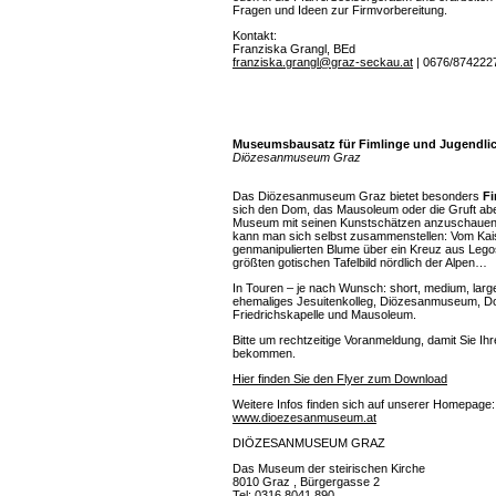
Fragen und Ideen zur Firmvorbereitung.
Kontakt:
Franziska Grangl, BEd
franziska.grangl@graz-seckau.at
| 0676/874222
Museumsbausatz für Fimlinge und Jugendli
Diözesanmuseum Graz
Das Diözesanmuseum Graz bietet besonders
F
sich den Dom, das Mausoleum oder die Gruft ab
Museum mit seinen Kunstschätzen anzuschaue
kann man sich selbst zusammenstellen: Vom Kai
genmanipulierten Blume über ein Kreuz aus Lego
größten gotischen Tafelbild nördlich der Alpen…
In Touren – je nach Wunsch: short, medium, larg
ehemaliges Jesuitenkolleg, Diözesanmuseum, Do
Friedrichskapelle und Mausoleum.
Bitte um rechtzeitige Voranmeldung, damit Sie I
bekommen.
Hier finden Sie den Flyer zum Download
Weitere Infos finden sich auf unserer Homepage:
www.dioezesanmuseum.at
DIÖZESANMUSEUM GRAZ
Das Museum der steirischen Kirche
8010 Graz , Bürgergasse 2
Tel: 0316 8041 890