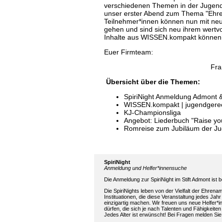
verschiedenen Themen in der Jugendp
unser erster Abend zum Thema "Ehrena
Teilnehmer*innen können nun mit neu
gehen und sind sich neu ihrem wert
Inhalte aus WISSEN.kompakt können
Euer Firmteam:
Fra
Übersicht über die Themen:
SpiriNight Anmeldung Admont 
WISSEN.kompakt | jugendgerec
KJ-Championsliga
Angebot: Liederbuch "Raise yo
Romreise zum Jubiläum der J
SpiriNight
Anmeldung und Helfer*innensuche
Die Anmeldung zur SpiriNight im Stift Admont ist be
Die SpiriNights leben von der Vielfalt der Ehrena
Instituationen, die diese Veranstaltung jedes Jah
einzigartig machen. Wir freuen uns neue Helfer*
dürfen, die sich je nach Talenten und Fähigkeite
Jedes Alter ist erwünscht! Bei Fragen melden Sie