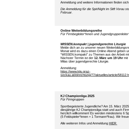
Anmeldung und weitere Informationen finden sic
Die Anmeldung für die SpiriNight im Sitft Vorau st
Februar.
Online Weiterbildungsreihe
Für Firmbegleiter*innen und Jugendgruppenleiter
WISSEN.kompakt | jugendgerechte Liturgie
Melde dich an zu unserer neuen Weiterbildungsre
Monat wird es dazu einen Online-Abend geben un
“
WISSEN.kompakt
” zu Themen aus der Arbeit m
Nächster Termin ist der
12. März um
19 Uhr
mit
Milas über jugendgerechte Liturgie.
Anmeldung:
https://www.kiju.graz-
seckau.at/einrichtung/77/aktuelles/article/58112.h
KJ Championliga 2025
Für Firmgruppen
Sportbegeisterte Jugendliche? Am 15. März 2025 
diesjährige KJ Championsliga statt und auch Fir
herzlich willkommen! Es werden mindestens 6 Spi
(5 Feldspieler*innen + 1 Tormann*frau). Wir freu
Alle weiteren Infos und Anmeldung
HIER