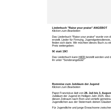
Liederbuch "Raise your praise" ANGEBOT
Klicken zum Bearbeiten
Das Liederbuch "Raise your praise" wurde von d
erstellt. Lieder für Firmung, Jugendgottesdienste
finden sich darin. Wir möchten dieses Buch zu 
Preis weitergeben:
5€ statt 15€!
Das Liederbuch kann
HIER
bestellt werden und 
ihr unter "Sonderangebote"
Romreise zum Jubiläum der Jugend
Klicken zum Bearbeiten
Papst Franziskus lädt von
28. Juli bis 3. Augus
Jubiläum der Jugend im Heiligen Jahr 2025. Also 
diesen Zeitraum nach Rom und vertiefe gemeins
Jugendlichen aus der Steiermark deinen Glauben
Für Jugendliche und junge Erwachsene zwischen