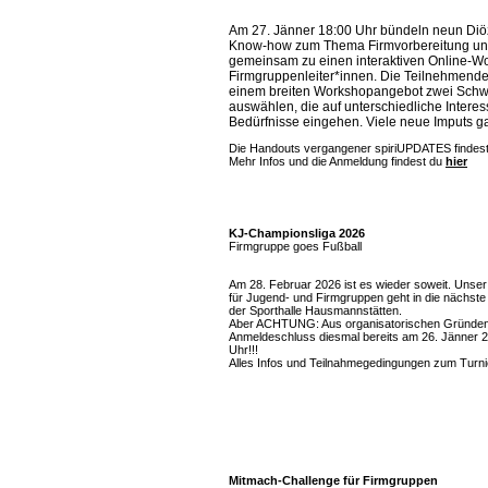
Am 27. Jänner 18:00 Uhr bündeln neun Diö
Know-how zum Thema Firmvorbereitung un
gemeinsam zu einen interaktiven Online-W
Firmgruppenleiter*innen.
Die Teilnehmende
einem breiten Workshopangebot zwei Sch
auswählen, die auf unterschiedliche Intere
Bedürfnisse eingehen. Viele neue Imputs ga
Die Handouts vergangener spiriUPDATES findes
Mehr Infos und die Anmeldung findest du
hier
KJ-Championsliga 2026
Firmgruppe goes Fußball
Am 28. Februar 2026 ist es wieder soweit. Unser 
für Jugend- und Firmgruppen geht in die nächste
der Sporthalle Hausmannstätten.
Aber ACHTUNG: Aus organisatorischen Gründen 
Anmeldeschluss diesmal bereits am 26. Jänner 
Uhr!!!
Alles Infos und Teilnahmegedingungen zum Turn
Mitmach-Challenge für Firmgruppen