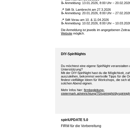
📝 Anmeldung: 13.01.2026, 8:00 Uhr – 20.02.202
📍 Stift St. Lambrecht am 27.3.2026
📝 Anmeldung: 20.01.2026, 8:00 Uhr – 27.02.202
📍 Stift Vorau am 10. & 11.04.2026
📝 Anmeldung: 10.02.2026, 8:00 Uhr – 10.03.202
Die Anmeldung ist jeweils im angegebenen Zeitr
Website
möglich.
DIY-SpiriNights
Du möchtest eine eigene SpiriNight veranstalten
Unterstützung?
Mit der DIY-SpiriNight hast du die Möglichkeit, za
auszuleihen, bekommst wertvolle Tipps für die O
findest vielfältige Ideen für Workshops, die sich id
solchen Abend eignen.
Mehr Infos hier:
firmbegleitung-
steiermark.at/einrichtung/70/spirinight/diyspirinig
spiriUPDATE 5.0
FIRM für die Vorbereitung