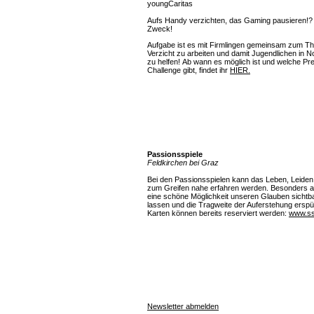
youngCaritas
Aufs Handy verzichten, das Gaming pausieren!? 
Zweck!
Aufgabe ist es mit Firmlingen gemeinsam zum T
Verzicht zu arbeiten und damit Jugendlichen in No
zu helfen! Ab wann es möglich ist und welche Prei
Challenge gibt, findet ihr
HIER.
Passionsspiele
Feldkirchen bei Graz
Bei den Passionsspielen kann das Leben, Leide
zum Greifen nahe erfahren werden. Besonders au
eine schöne Möglichkeit unseren Glauben sichtb
lassen und die Tragweite der Auferstehung erspü
Karten können bereits reserviert werden:
www.ss
Newsletter abmelden