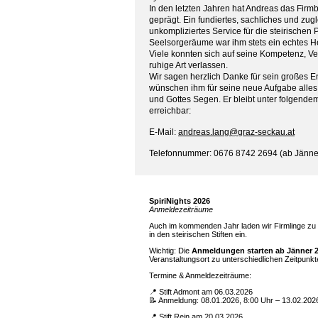
In den letzten Jahren hat Andreas das Fir
geprägt. Ein fundiertes, sachliches und zug
unkompliziertes Service für die steirischen 
Seelsorgeräume war ihm stets ein echtes H
Viele konnten sich auf seine Kompetenz, Ver
ruhige Art verlassen.
Wir sagen herzlich Danke für sein großes
wünschen ihm für seine neue Aufgabe alles 
und Gottes Segen. Er bleibt unter folgende
erreichbar:
E-Mail:
andreas.lang@graz-seckau.at
Telefonnummer: 0676 8742 2694 (ab Jänne
SpiriNights 2026
Anmeldezeiträume
Auch im kommenden Jahr laden wir Firmlinge zu 
in den steirischen Stiften ein.
Wichtig: Die
Anmeldungen starten ab Jänner 
Veranstaltungsort zu unterschiedlichen Zeitpunkt
Termine & Anmeldezeiträume:
📍 Stift Admont am 06.03.2026
📝 Anmeldung: 08.01.2026, 8:00 Uhr – 13.02.202
📍 Stift Rein am 20.03.2026