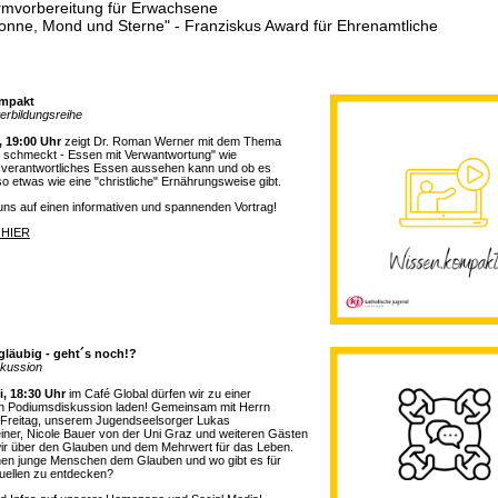
rmvorbereitung für Erwachsene
onne, Mond und Sterne" - Franziskus Award für Ehrenamtliche
mpakt
erbildungsreihe
, 19:00 Uhr
zeigt Dr. Roman Werner mit dem Thema
 schmeckt - Essen mit Verwantwortung" wie
verantwortliches Essen aussehen kann und ob es
o etwas wie eine "christliche" Ernährungsweise gibt.
uns auf einen informativen und spannenden Vortrag!
HIER
läubig - geht´s noch!?
kussion
i, 18:30 Uhr
im Café Global dürfen wir zu einer
 Podiumsdiskussion laden! Gemeinsam mit Herrn
 Freitag, unserem Jugendseelsorger Lukas
iner, Nicole Bauer von der Uni Graz und weiteren Gästen
ir über den Glauben und dem Mehrwert für das Leben.
en junge Menschen dem Glauben und wo gibt es für
quellen zu entdecken?