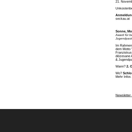
21. Novemb
Unkostenbei
Anmeldung
seckau.at
Sonne, Mo
Award für b
Jugendpast
Im Rahmen 
dem Motto
Franziskus
diözesane 
& Jugendpa
Wann?
2. 
Wo?
Schlo
Mehr Infos 
Newsletter