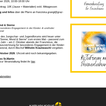
er 2026, 10:00-18:00 Uhr
trag: 10€ (Jause + Materialien) exkl. Mittagessen
 und Infos
über die Pfarre an franziska.grangl@graz-
nd & Sterne
esonderes Engagement in der Kinder- & und/oder
oral
des Jungschar- und Jugendforums wird heuer unter
"Sonne, Mond & Sterne
" zum ersten Mal – passend zum
-Jahr – am 2. Oktober abends der Franziskus, die
Auszeichnung für besonderes Engagement in der Kinder-
storal, durch Bischof
Wilhelm Krautwaschl
vergeben.
Oktober 2026
. Uhrzeit wird noch bekanntgegeben.
ss St.Martin
zur Veranstaltung findet ihr
hier
.
 abmelden