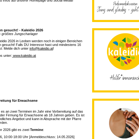
d Infos auf unserer Homepage und Social Media!
en gesucht! - Kaleidio 2026
s größtes Jungscharlager
eidio 2026 in Leoben werden noch in einigen Bereichen
n gesucht! Falls DU Interesse hast und mindestens 16
ist: Melde dich unter
info@kaleidio.at
!
os unter:
www.kaleidio.at
reitung für Erwachsene
d es an zwei Terminen im Jahr eine Vorbereitung auf das
der Firmung für Erwachsene ab 18 Jahren geben. Es ist
ndliches Angebot und kann in Absprache mit der Pfarre
rden.
hr 2026 gibt es zwei
Termine
:
26, 10:00-18:00 Uhr [Anmeldeschluss: 14.05.2026]