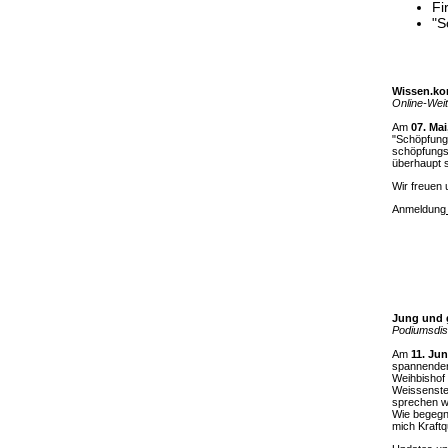
Fi
"S
Wissen.ko
Online-Weit
Am
07. Mai
"Schöpfung
schöpfungs
überhaupt s
Wir freuen 
Anmeldung
Jung und g
Podiumsdis
Am
11. Jun
spannenden
Weihbishof
Weissenste
sprechen w
Wie begegn
mich Kraft