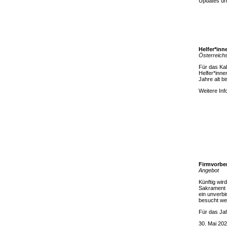
Updates un
Helfer*inn
Österreich
Für das Kal
Helfer*inne
Jahre alt b
Weitere Inf
Firmvorbe
Angebot
Künftig wir
Sakrament 
ein unverbi
besucht we
Für das Ja
30. Mai 20