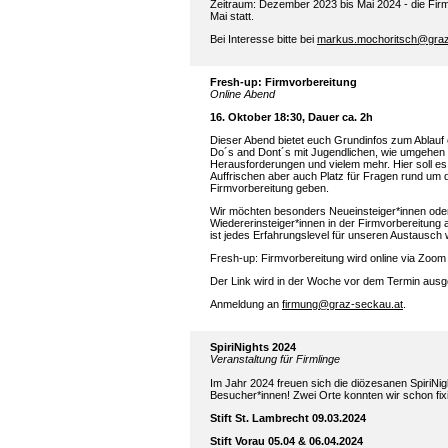
Zeitraum: Dezember 2023 bis Mai 2024 - die Firm
Mai statt.
Bei Interesse bitte bei
markus.mochoritsch@graz
Fresh-up: Firmvorbereitung
Online Abend
16. Oktober 18:30, Dauer ca. 2h
Dieser Abend bietet euch Grundinfos zum Ablauf 
Do´s and Dont´s mit Jugendlichen, wie umgehen 
Herausforderungen und vielem mehr. Hier soll e
Auffrischen aber auch Platz für Fragen rund um 
Firmvorbereitung geben.
Wir möchten besonders Neueinsteiger*innen ode
Wiedererinsteiger*innen in der Firmvorbereitung
ist jedes Erfahrungslevel für unseren Austausch
Fresh-up: Firmvorbereitung wird online via Zoom 
Der Link wird in der Woche vor dem Termin ausg
Anmeldung an
firmung@graz-seckau.at
.
SpiriNights 2024
Veranstaltung für Firmlinge
Im Jahr 2024 freuen sich die diözesanen SpiriNig
Besucher*innen! Zwei Orte konnten wir schon fix
Stift St. Lambrecht 09.03.2024
Stift Vorau 05.04 & 06.04.2024