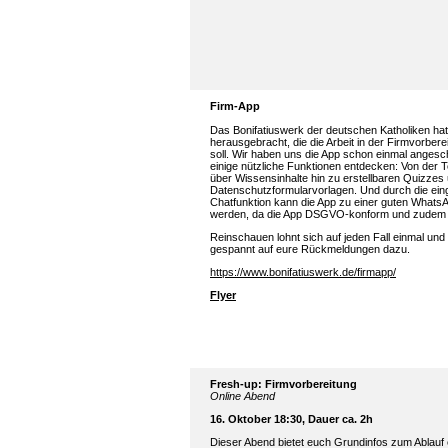
Firm-App
Das Bonifatiuswerk der deutschen Katholiken hat
herausgebracht, die die Arbeit in der Firmvorberei
soll. Wir haben uns die App schon einmal anges
einige nützliche Funktionen entdecken: Von der 
über Wissensinhalte hin zu erstellbaren Quizzes
Datenschutzformularvorlagen. Und durch die ein
Chatfunktion kann die App zu einer guten WhatsA
werden, da die App DSGVO-konform und zudem völ
Reinschauen lohnt sich auf jeden Fall einmal und
gespannt auf eure Rückmeldungen dazu.
https://www.bonifatiuswerk.de/firmapp/
Flyer
Fresh-up: Firmvorbereitung
Online Abend
16. Oktober 18:30, Dauer ca. 2h
Dieser Abend bietet euch Grundinfos zum Ablauf 