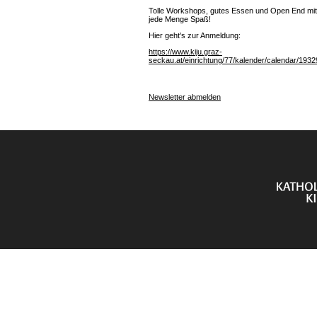
Tolle Workshops, gutes Essen und Open End mit
jede Menge Spaß!
Hier geht's zur Anmeldung:
https://www.kiju.graz-
seckau.at/einrichtung/77/kalender/calendar/1932
Newsletter abmelden