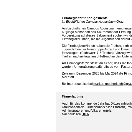
Firmbegleiter*innen gesucht!
im Bischöflichen Campus Augustinum Graz
Am bischöflichen Campus Augustinum empfangen
60 junge Menschen das Sakrament der Firmung.
Vorbereitung auf dieses Sakrament suchen wir d
Firmbegleiter*innen, die die Jugendlichen darauf 
Die Firmbegleiter*innen haben die Freiheit, sich 
Jugendlichen der Firmgruppe Anzahl und Dauer d
festzulegen. (Richtwert: 7-8 Treffen). Vorzugswei
Treffen nachmittags anschließend an den Unterric
Als Firmbegleiter*in stellst du sicher, dass die I
werden. Unterstützung dafür gibt es vom Pasto
Zeitraum: Dezember 2023 bis Mai 2024 die Firmu
Mai statt.
Bei Interesse bitte bei
markus.mochoritsch@graz
Firmerlaubnis
Auch für das kommende Jahr hat Diözesanbisch
Krautwaschl die Firmerlaubnis allen Pfarrern, Pro
Administratoren und Vikaren erteilt.
Nachzulesen
HIER