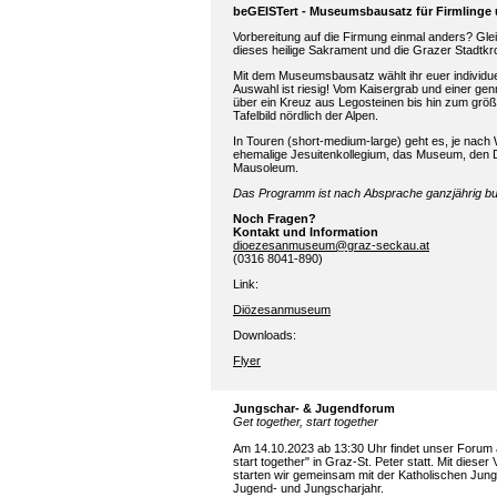
beGEISTert - Museumsbausatz für Firmlinge
Vorbereitung auf die Firmung einmal anders? Glei
dieses heilige Sakrament und die Grazer Stadtkr
Mit dem Museumsbausatz wählt ihr euer individu
Auswahl ist riesig! Vom Kaisergrab und einer ge
über ein Kreuz aus Legosteinen bis hin zum größ
Tafelbild nördlich der Alpen.
In Touren (short-medium-large) geht es, je nac
ehemalige Jesuitenkollegium, das Museum, den
Mausoleum.
Das Programm ist nach Absprache ganzjährig b
Noch Fragen?
Kontakt und Information
dioezesanmuseum@graz-seckau.at
(0316 8041-890)
Link:
Diözesanmuseum
Downloads:
Flyer
Jungschar- & Jugendforum
Get together, start together
Am 14.10.2023 ab 13:30 Uhr findet unser Forum a
start together" in Graz-St. Peter statt. Mit dieser
starten wir gemeinsam mit der Katholischen Jun
Jugend- und Jungscharjahr.